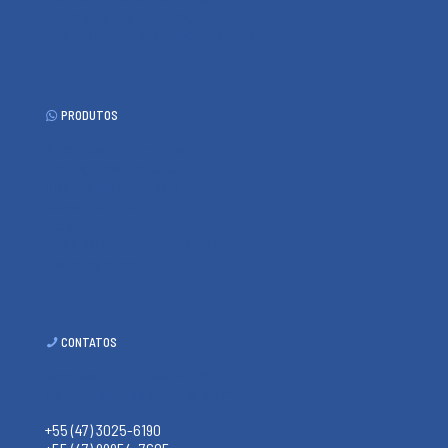
Rua Santa Mônica 503,
Boa Vista, Joinville / SC, 89206-040
PRODUTOS
Artefatos de Cimento
Cobogó de Cimento
Pisante de Concreto
Capa de Muro
Meio Fio
Rodapé de Cimento e Vista
Concregrama
CONTATOS
WhatsApp (47) 99954-7605
contato@ciadasamalia.com.br
+55 (47) 3025-6190