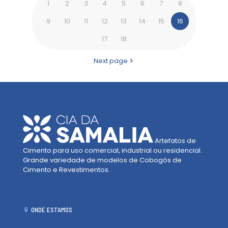
1
2
3
4
5
6
7
8
9
10
11
12
13
14
15
16
17
18
Next page
Artefatos de
Cimento para uso comercial, industrial ou residencial.
Grande variedade de modelos de Cobogós de
Cimento e Revestimentos.
ONDE ESTAMOS
Cia da Samália - Joinville