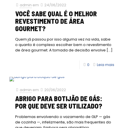
admin
em
24/06/2022
VOCÊ SABE QUAL É O MELHOR
REVESTIMENTO DE ÁREA
GOURMET?
Quem já passou por isso alguma vez na vida, sabe
o quanto é complexo escolher bem o revestimento
de área gourmet. A tomada de decisão envolve
[…]
0
Leia mais
admin
em
20/06/2022
ABRIGO PARA BOTIJÃO DE GÁS:
POR QUE DEVE SER UTILIZADO?
Problemas envolvendo o vazamento de GLP — gás
de cozinha —, infelizmente, são mais frequentes do
que deveriam. Embora seja obrigatório