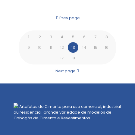
Prev page
1
2
3
4
5
6
7
8
9
10
11
12
13
14
15
16
17
18
Next page
Artefatos de Cimento para uso comercial, industrial
ou residencial. Grande variedade de modelos de
Cobogós de Cimento e Revestimentos.