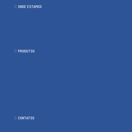
ONDE ESTAMOS
Cia da Samália - Joinville
Rua Santa Mônica 503,
Boa Vista, Joinville / SC, 89206-040
PRODUTOS
Artefatos de Cimento
Cobogó de Cimento
Pisante de Concreto
Capa de Muro
Meio Fio
Rodapé de Cimento e Vista
Concregrama
CONTATOS
WhatsApp (47) 99954-7605