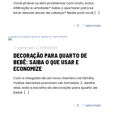
Você já teve ou tem problemas com mofo, bolor,
infiltração e umidade? Sabe o que fazer para se
livrar dessas dores de cabeça? Neste post você
[…]
0
Leia mais
admin
em
31/05/2022
DECORAÇÃO PARA QUARTO DE
BEBÊ: SAIBA O QUE USAR E
ECONOMIZE
Com a chegada de um novo membro na família,
muitas decisões precisam ser tomadas. E, dentre
elas, está a escolha da decoração para quarto de
bebê.
[…]
0
Leia mais