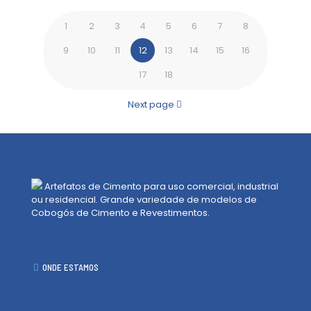
1
2
3
4
5
6
7
8
9
10
11
12
13
14
15
16
17
18
Next page
Artefatos de Cimento para uso comercial, industrial
ou residencial. Grande variedade de modelos de
Cobogós de Cimento e Revestimentos.
ONDE ESTAMOS
Cia da Samália - Joinville
Rua Santa Mônica 503,