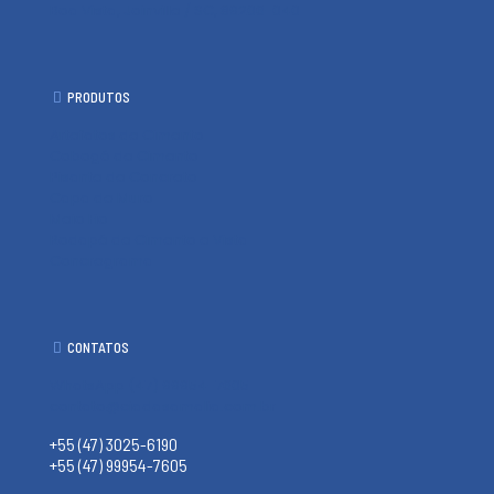
Boa Vista, Joinville / SC, 89206-040
PRODUTOS
Artefatos de Cimento
Cobogó de Cimento
Pisante de Concreto
Capa de Muro
Meio Fio
Rodapé de Cimento e Vista
Concregrama
CONTATOS
WhatsApp (47) 99954-7605
contato@ciadasamalia.com.br
+55 (47) 3025-6190
+55 (47) 99954-7605