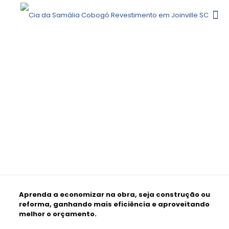
COMO ECONOMIZAR NA OBRA: 6
DICAS ESSENCIAIS
Aprenda a economizar na obra, seja construção ou
reforma, ganhando mais eficiência e aproveitando
melhor o orçamento.