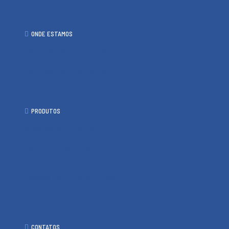
ONDE ESTAMOS
Cia da Samália - Joinville
Rua Santa Mônica 503,
Boa Vista, Joinville / SC, 89206-040
PRODUTOS
Artefatos de Cimento
Cobogó de Cimento
Pisante de Concreto
Capa de Muro
Meio Fio
Rodapé de Cimento e Vista
Concregrama
CONTATOS