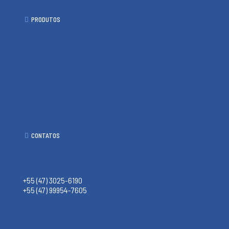
PRODUTOS
Artefatos de Cimento
Cobogó de Cimento
Pisante de Concreto
Capa de Muro
Meio Fio
Rodapé de Cimento e Vista
Concregrama
CONTATOS
WhatsApp (47) 99954-7605
contato@ciadasamalia.com.br
+55 (47) 3025-6190
+55 (47) 99954-7605