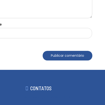
te
CONTATOS
WhatsApp (47) 99954-7605
contato@ciadasamalia.com.br