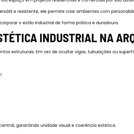
nhou espaço em projetos residenciais e comerciais por sua aute
rsátil e resistente, ele permite criar ambientes com personal
orporar o estilo industrial de forma prática e duradoura.
STÉTICA INDUSTRIAL NA AR
entos estruturais. Em vez de ocultar vigas, tubulações ou superfí
l
ntral, garantindo unidade visual e coerência estética.