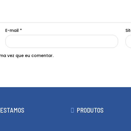
E-mail
*
Si
ma vez que eu comentar.
 ESTAMOS
PRODUTOS
lia - Joinville
Artefatos de Cimento
Mônica 503,
Cobogó de Cimento