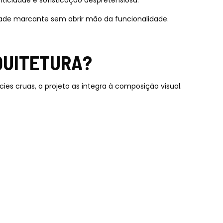
nticidade e sofisticação despretensiosa.
idade marcante sem abrir mão da funcionalidade.
QUITETURA?
cies cruas, o projeto as integra à composição visual.