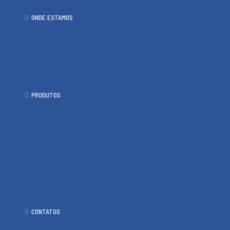
ONDE ESTAMOS
Cia da Samália - Joinville
Rua Santa Mônica 503,
Boa Vista, Joinville / SC, 89206-040
PRODUTOS
Artefatos de Cimento
Cobogó de Cimento
Pisante de Concreto
Capa de Muro
Meio Fio
Rodapé de Cimento e Vista
Concregrama
CONTATOS
WhatsApp (47) 99954-7605