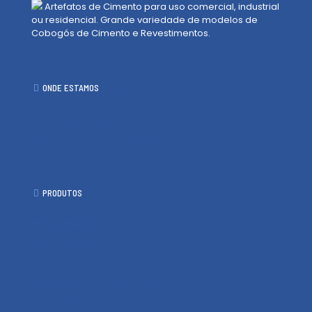
Artefatos de Cimento para uso comercial, industrial
ou residencial. Grande variedade de modelos de
Cobogós de Cimento e Revestimentos.
ONDE ESTAMOS
Cia da Samália - Joinville
Rua Santa Mônica 503,
Boa Vista, Joinville / SC, 89206-040
PRODUTOS
Artefatos de Cimento
Cobogó de Cimento
Pisante de Concreto
Capa de Muro
Meio Fio
Rodapé de Cimento e Vista
Concregrama