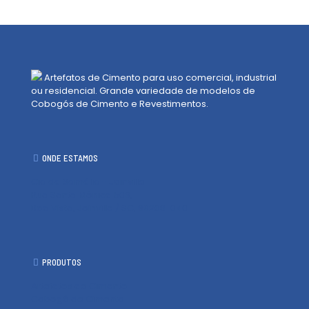
Artefatos de Cimento para uso comercial, industrial
ou residencial. Grande variedade de modelos de
Cobogós de Cimento e Revestimentos.
ONDE ESTAMOS
Cia da Samália - Joinville
Rua Santa Mônica 503,
Boa Vista, Joinville / SC, 89206-040
PRODUTOS
Artefatos de Cimento
Cobogó de Cimento