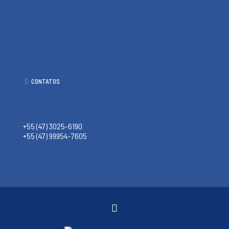
Pisante de Concreto
Capa de Muro
Meio Fio
Rodapé de Cimento e Vista
Concregrama
CONTATOS
WhatsApp (47) 99954-7605
contato@ciadasamalia.com.br
+55 (47) 3025-6190
+55 (47) 99954-7605