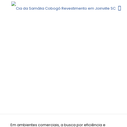
CONFORTO TÉRMICO: O QUE
FAZER PARA GARANTIR
TEMPERATURAS AGRADÁVEIS EM
AMBIENTES COMERCIAIS?
Em ambientes comerciais, a busca por eficiência e