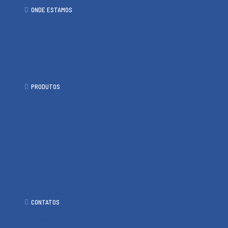
ONDE ESTAMOS
Cia da Samália - Joinville
Rua Santa Mônica 503,
Boa Vista, Joinville / SC, 89206-040
PRODUTOS
Artefatos de Cimento
Cobogó de Cimento
Pisante de Concreto
Capa de Muro
Meio Fio
Rodapé de Cimento e Vista
Concregrama
CONTATOS
WhatsApp (47) 99954-7605