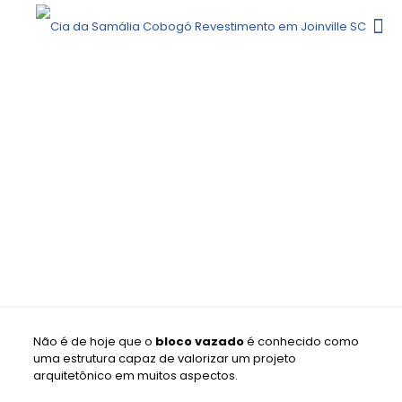
BLOCO VAZADO: DESCUBRA O QUE
É E COMO USAR O ELEMENTO
Não é de hoje que o
bloco vazado
é conhecido como
uma estrutura capaz de valorizar um projeto
arquitetônico em muitos aspectos.