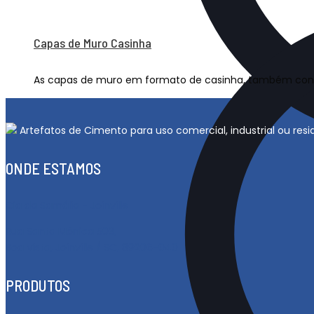
Capas de Muro Casinha
As capas de muro em formato de casinha, também conhe
Artefatos de Cimento para uso comercial, industrial ou re
ONDE ESTAMOS
Cia da Samália - Joinville
Rua Santa Mônica 503,
Boa Vista, Joinville / SC, 89206-040
PRODUTOS