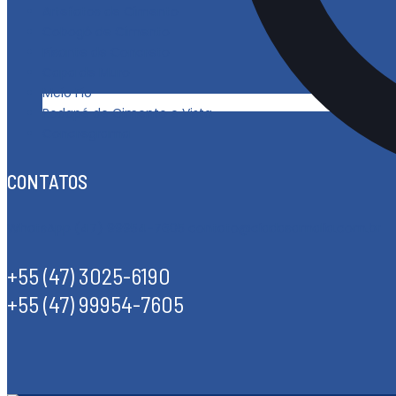
Artefatos de Cimento
Cobogó de Cimento
Pisante de Concreto
Capa de Muro
Meio Fio
Rodapé de Cimento e Vista
Concregrama
CONTATOS
WhatsApp (47) 99954-7605
contato@ciadasamalia.com.br
+55 (47) 3025-6190
+55 (47) 99954-7605