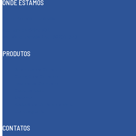
ONDE ESTAMOS
Cia da Samália - Joinville
Rua Santa Mônica 503,
Boa Vista, Joinville / SC, 89206-040
PRODUTOS
Artefatos de Cimento
Cobogó de Cimento
Pisante de Concreto
Capa de Muro
Meio Fio
Rodapé de Cimento e Vista
Concregrama
CONTATOS