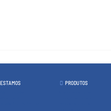
 ESTAMOS
PRODUTOS
lia - Joinville
Artefatos de Cimento
Mônica 503,
Cobogó de Cimento
Joinville / SC, 89206-040
Pisante de Concreto
Capa de Muro