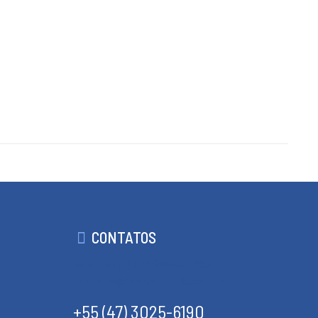
CONTATOS
WhatsApp (47) 99954-7605
contato@ciadasamalia.com.br
+55 (47) 3025-6190